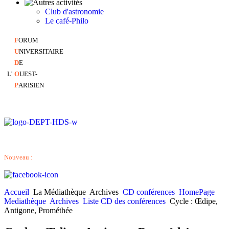
Club d'astronomie
Le café-Philo
F
ORUM
U
NIVERSITAIRE
D
E
L'
O
UEST-
P
ARISIEN
Nouveau :
Accueil
La Médiathèque
Archives
CD conférences
HomePage
Mediathèque
Archives
Liste CD des conférences
Cycle : Œdipe,
Antigone, Prométhée