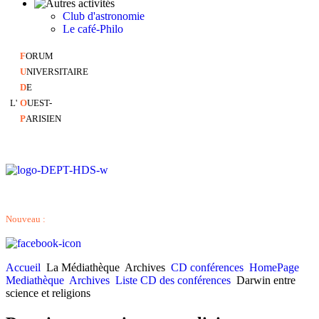
Club d'astronomie
Le café-Philo
F
ORUM
U
NIVERSITAIRE
D
E
L'
O
UEST-
P
ARISIEN
Nouveau :
Accueil
La Médiathèque
Archives
CD conférences
HomePage
Mediathèque
Archives
Liste CD des conférences
Darwin entre
science et religions