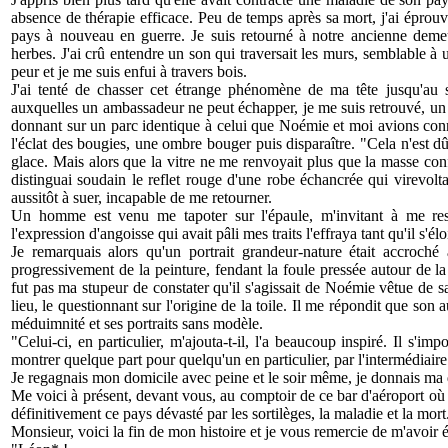
absence de thérapie efficace. Peu de temps après sa mort, j'ai éprouv
pays à nouveau en guerre. Je suis retourné à notre ancienne dem
herbes. J'ai crû entendre un son qui traversait les murs, semblable à
peur et je me suis enfui à travers bois.
J'ai tenté de chasser cet étrange phénomène de ma tête jusqu'au 
auxquelles un ambassadeur ne peut échapper, je me suis retrouvé, un in
donnant sur un parc identique à celui que Noémie et moi avions connu.
l'éclat des bougies, une ombre bouger puis disparaître. "Cela n'est dû
glace. Mais alors que la vitre ne me renvoyait plus que la masse conf
distinguai soudain le reflet rouge d'une robe échancrée qui virevoltai
aussitôt à suer, incapable de me retourner.
Un homme est venu me tapoter sur l'épaule, m'invitant à me resta
l'expression d'angoisse qui avait pâli mes traits l'effraya tant qu'il s'é
Je remarquais alors qu'un portrait grandeur-nature était accroché
progressivement de la peinture, fendant la foule pressée autour de la 
fut pas ma stupeur de constater qu'il s'agissait de Noémie vêtue de sa
lieu, le questionnant sur l'origine de la toile. Il me répondit que son 
méduimnité et ses portraits sans modèle.
"Celui-ci, en particulier, m'ajouta-t-il, l'a beaucoup inspiré. Il s'i
montrer quelque part pour quelqu'un en particulier, par l'intermédiaire 
Je regagnais mon domicile avec peine et le soir même, je donnais ma 
Me voici à présent, devant vous, au comptoir de ce bar d'aéroport où 
définitivement ce pays dévasté par les sortilèges, la maladie et la mort
Monsieur, voici la fin de mon histoire et je vous remercie de m'avoir 