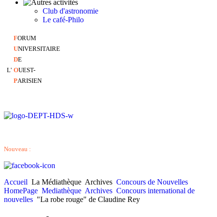
Club d'astronomie
Le café-Philo
F
ORUM
U
NIVERSITAIRE
D
E
L'
O
UEST-
P
ARISIEN
Nouveau :
Accueil
La Médiathèque
Archives
Concours de Nouvelles
HomePage
Mediathèque
Archives
Concours international de
nouvelles
"La robe rouge" de Claudine Rey