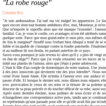
"La robe rouge"
Claudine Rey
"Je suis ambassadeur. J'ai raté ma vie malgré les apparences. Le faste,
quoi encore dont tout homme ambitieux rêve, moi, Monsieur, je m'e
Que m'importe le superflu alors que me manque l'essentiel : l'amour 
familial. Car, je vous le confie, ces avantages m'ont été attribués natu
quelque sorte. Parce que mon grand-mère et mon père, eux-mêmes di
de fois le marginal* étouffé sous l'enfant bien éduqué a tenté de se r
faible et incapable de s'insurger contre la foudre paternelle. Finalemen
et au malheur de son destin, en partant autrefois de ce pays.
Savez-vous pourquoi je suis revenu ici alors qu'il y a plus de vingt an
en état de siège*? Parce que j'ai voulu retourner sur les traces de l
initié aux plaisirs de l'amour, alors que j'étais à peine adolescent.
C'était le fille d'un couple de domestiques de notre maison. Une jeu
à des jeux innocents qui devinrent vite des jeux interdits*. Nous no
cerné d'une haute futaie. Elle m'initia à l'amour avec une audace et 
passer d'elle. Et lorsque le dernier soir, nous dûmes nous séparer, ell
avec provocation le creux de ses reins et la brisure de sa poitrine 
douceur de sa peau poivrée et du toucher délicat de sa robe, aussi so
Après notre dernière étreinte, nous jurâmes de nous écrire et de n
échangeâmes une correspondance active puis, tandis que je continuais à
ne représentais qu'une passade pour elle et qu'elle avait fini par m'oub
J'appris bien plus tard qu'elle avait contracté une maladie de son pay