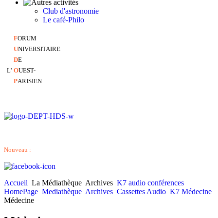
Club d'astronomie
Le café-Philo
F
ORUM
U
NIVERSITAIRE
D
E
L'
O
UEST-
P
ARISIEN
Nouveau :
Accueil
La Médiathèque
Archives
K7 audio conférences
HomePage
Mediathèque
Archives
Cassettes Audio
K7 Médecine
Médecine