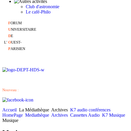
Club d'astronomie
Le café-Philo
F
ORUM
U
NIVERSITAIRE
D
E
L'
O
UEST-
P
ARISIEN
Nouveau :
Accueil
La Médiathèque
Archives
K7 audio conférences
HomePage
Mediathèque
Archives
Cassettes Audio
K7 Musique
Musique