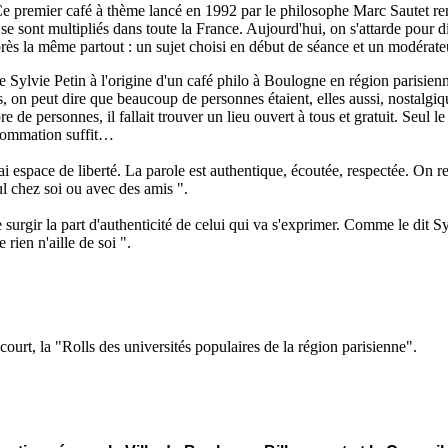
 Ce premier café à thème lancé en 1992 par le philosophe Marc Sautet rempl
e se sont multipliés dans toute la France. Aujourd'hui, on s'attarde pour
ès la même partout : un sujet choisi en début de séance et un modérate
e Sylvie Petin à l'origine d'un café philo à Boulogne en région parisien
on peut dire que beaucoup de personnes étaient, elles aussi, nostalgique
ersonnes, il fallait trouver un lieu ouvert à tous et gratuit. Seul le café
onsommation suffit…
vrai espace de liberté. La parole est authentique, écoutée, respectée. On 
ul chez soi ou avec des amis ".
surgir la part d'authenticité de celui qui va s'exprimer. Comme le dit Sylv
e rien n'aille de soi ".
ourt, la "Rolls des universités populaires de la région parisienne".