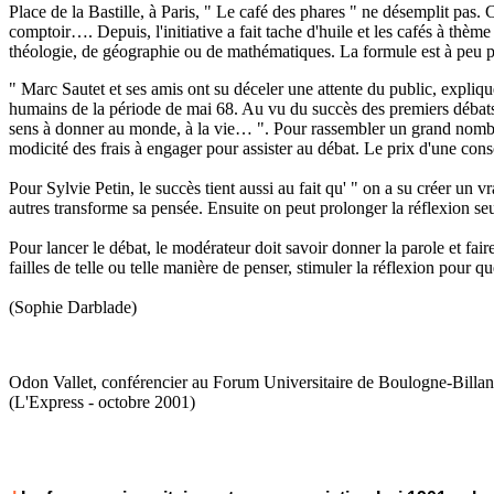
Place de la Bastille, à Paris, " Le café des phares " ne désemplit pas.
comptoir…. Depuis, l'initiative a fait tache d'huile et les cafés à thèm
théologie, de géographie ou de mathématiques. La formule est à peu pr
" Marc Sautet et ses amis ont su déceler une attente du public, expliqu
humains de la période de mai 68. Au vu du succès des premiers débats, 
sens à donner au monde, à la vie… ". Pour rassembler un grand nombre de p
modicité des frais à engager pour assister au débat. Le prix d'une c
Pour Sylvie Petin, le succès tient aussi au fait qu' " on a su créer un 
autres transforme sa pensée. Ensuite on peut prolonger la réflexion se
Pour lancer le débat, le modérateur doit savoir donner la parole et faire 
failles de telle ou telle manière de penser, stimuler la réflexion pour qu
(Sophie Darblade)
Odon Vallet
, conférencier au Forum Universitaire de Boulogne-Billanc
(L'Express - octobre 2001)