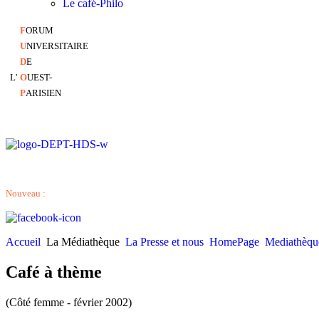
Le café-Philo
F
ORUM
U
NIVERSITAIRE
D
E
L'
O
UEST-
P
ARISIEN
Nouveau :
Accueil
La Médiathèque
La Presse et nous
HomePage
Mediathèqu
Café à thème
(Côté femme - février 2002)