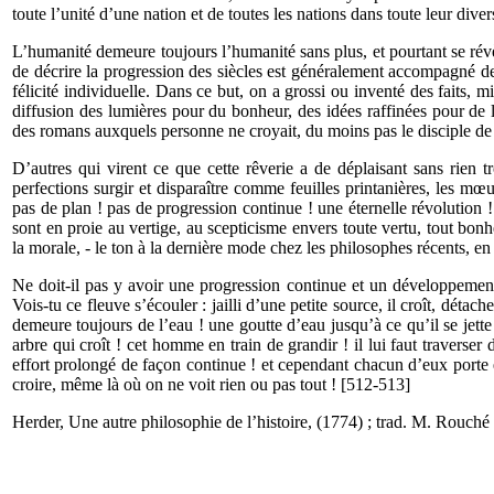
toute l’unité d’une nation et de toutes les nations dans toute leur diver
L’humanité demeure toujours l’humanité sans plus, et pourtant se rév
de décrire la progression des siècles est générale­ment accompa­gné de
félicité indivi­duelle. Dans ce but, on a grossi ou inventé des faits, m
diffusion des lumières pour du bonheur, des idées raffinées pour de l
des romans auxquels personne ne croyait, du moins pas le disciple de 
D’autres qui virent ce que cette rêverie a de déplaisant sans rien t
perfections surgir et disparaître comme feuilles printanières, les mœ
pas de plan ! pas de progression continue ! une éternelle révolution ! 
sont en proie au vertige, au scepticisme envers toute vertu, tout bonhe
la morale, - le ton à la dernière mode chez les philosophes récents, en
Ne doit-il pas y avoir une progression continue et un développement
Vois-tu ce fleuve s’écouler : jailli d’une petite source, il croît, détac
demeure toujours de l’eau ! une goutte d’eau jusqu’à ce qu’il se jet
arbre qui croît ! cet homme en train de grandir ! il lui faut traverse
effort prolongé de façon continue ! et cependant chacun d’eux porte 
croire, même là où on ne voit rien ou pas tout ! [512-513]
Herder, Une autre philosophie de l’histoire, (1774) ; trad. M. Rouché