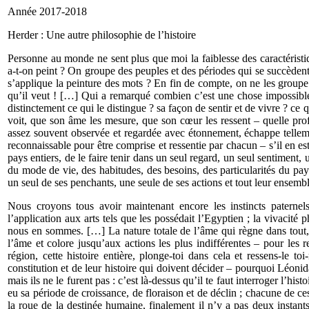
Année 2017-2018 
Herder : Une autre philosophie de l’histoire
Personne au monde ne sent plus que moi la faiblesse des caractéristi
a-t-on peint ? On groupe des peuples et des périodes qui se succèdent
s’applique la peinture des mots ? En fin de compte, on ne les groupe
qu’il veut ! […] Qui a remarqué combien c’est une chose impossible à
distinctement ce qui le distingue ? sa façon de sentir et de vivre ? ce 
voit, que son âme les mesure, que son cœur les ressent – quelle prof
assez souvent observée et regardée avec étonnement, échappe tellemen
reconnaissable pour être comprise et ressentie par chacun – s’il en es
pays entiers, de le faire tenir dans un seul regard, un seul sentiment, 
du mode de vie, des habitudes, des besoins, des particularités du pay
un seul de ses penchants, une seule de ses actions et tout leur ensembl
Nous croyons tous avoir maintenant encore les instincts paternels
l’application aux arts tels que les possédait l’Egyptien ; la vivacité
nous en sommes. […] La nature totale de l’âme qui règne dans tout, q
l’âme et colore jusqu’aux actions les plus indifférentes – pour les 
région, cette histoire entière, plonge-toi dans cela et ressens-le
constitution et de leur histoire qui doivent décider – pourquoi Léoni
mais ils ne le furent pas : c’est là-dessus qu’il te faut interroger l’his
eu sa période de croissance, de floraison et de déclin ; chacune de 
la roue de la destinée humaine, finalement il n’y a pas deux instant