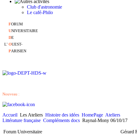
Club d'astronomie
Le café-Philo
F
ORUM
U
NIVERSITAIRE
D
E
L'
O
UEST-
P
ARISIEN
Nouveau :
Accueil
Les Ateliers
Histoire des idées
HomePage
Ateliers
Littérature française
Compléments docs
Raynal-Mony 06/10/17
Forum Universitaire Gérard 