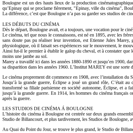
Boulogne est un des hauts lieux de la production cinématographique
qu’Epinay qui se proclame fièrement, "Epinay, ville du cinéma", Boul
La différence, c’est que Boulogne n’a pas su garder ses studios de cin
LES DÉBUTS DU CINÉMA
Dès le départ, Boulogne avait, et a toujours, une vocation pour le cin
Le cinéma, tel que nous le connaissons, est né en 1895, avec les frère
sans doute pas pu réaliser leur invention, est Etienne Jules Marey
physiologique, où il faisait ses expériences sur le mouvement, le mo
Ainsi fut-il le premier à établir le galop du cheval, et à constater que
moins une jambe au sol.
Marey a travaillé ici dans les années 1880-1890 et jusqu’en 1900, da
sa disparition dans les années 1960. L’Institut MAREY est une sorte 
Le cinéma proprement dit commence en 1908, avec l’installation du St
Jusqu’à la grande guerre, Éclipse a joué un grand rôle, C’était au d
transformé sa filiale parisienne en société autonome, Éclipse, et a fa
jusqu’à la grande guerre. En 1914, les hommes du cinéma français ont é
après la guerre.
LES STUDIOS DE CINÉMA Á BOULOGNE
L’histoire du cinéma à Boulogne est centrée sur deux grands ensemble
Studio de Billancourt, et plus tardivement, les Studios de Boulogne, 
Au Quai du Point du Jour, se trouve le plus grand, le Studio de Billan