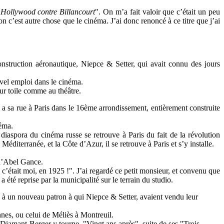
"
Hollywood contre Billancourt
". On m’a fait valoir que c’était un peu
ion c’est autre chose que le cinéma. J’ai donc renoncé à ce titre que j’ai
nstruction aéronautique, Niepce & Setter, qui avait connu des jours
uvel emploi dans le cinéma.
sur toile comme au théâtre.
i a sa rue à Paris dans le 16ème arrondissement, entièrement construite
néma.
diaspora du cinéma russe se retrouve à Paris du fait de la révolution
éditerranée, et la Côte d’Azur, il se retrouve à Paris et s’y installe.
 d’Abel Gance.
 c’était moi, en 1925 !". J’ai regardé ce petit monsieur, et convenu que
a été reprise par la municipalité sur le terrain du studio.
ce à un nouveau patron à qui Niepce & Setter, avaient vendu leur
ennes, ou celui de Méliès à Montreuil.
. Diamant-Berger y tourne, "Vingt ans après", suite de ses "Trois