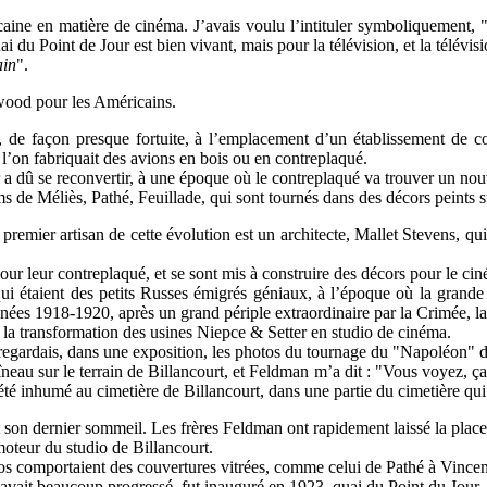
icaine en matière de cinéma. J’avais voulu l’intituler symboliquement, 
uai du Point de Jour est bien vivant, mais pour la télévision, et la télévis
ain
".
ywood pour les Américains.
de façon presque fortuite, à l’emplacement d’un établissement de co
ù l’on fabriquait des avions en bois ou en contreplaqué.
 a dû se reconvertir, à une époque où le contreplaqué va trouver un no
films de Méliès, Pathé, Feuillade, qui sont tournés dans des décors peints 
premier artisan de cette évolution est un architecte, Mallet Stevens, qu
our leur contreplaqué, et se sont mis à construire des décors pour le ci
ui étaient des petits Russes émigrés géniaux, à l’époque où la grande 
nées 1918-1920, après un grand périple extraordinaire par la Crimée, la M
 la transformation des usines Niepce & Setter en studio de cinéma.
regardais, dans une exposition, les photos du tournage du "Napoléon"
aîneau sur le terrain de Billancourt, et Feldman m’a dit : "Vous voyez, ça
a été inhumé au cimetière de Billancourt, dans une partie du cimetière qui 
rt son dernier sommeil. Les frères Feldman ont rapidement laissé la pla
oteur du studio de Billancourt.
studios comportaient des couvertures vitrées, comme celui de Pathé à Vinc
ui avait beaucoup progressé, fut inauguré en 1923, quai du Point du Jour