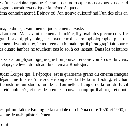
 d’une certaine époque. Ce sont des noms que nous avons vus des diza
ogne pourrait revendiquer la même étiquette.
éma contrairement à Epinay où l’on trouve aujourd’hui l’un des plus anc
éma, je dirais, avant même que le cinéma existe.
s Lumière. Mais avant le cinéma Lumière, il y avait des précurseurs. Le 
, grand savant, physiologiste, inventeur du chronophotographe, puis d
uvement des animaux, le mouvement humain, qu’il photographiait pour en
 les quatre jambes ne touchent pas le sol à cet instant. Dans les peintur
ns sa station physiologique que l’on pouvait encore voir à coté du vi
d’étape, de lever de rideau du cinéma à Boulogne.
udio Éclipse qui, à l’époque, est le quatrième grand du cinéma françai
épart une filiale d’une société anglaise, la Herborn Trading, et Charl
it construire un studio, rue de la Tournelle à l’angle de la rue du Pav
té mobilisés, et c’est le premier mauvais coup qu’il ait reçu et dont i
s qui ont fait de Boulogne la capitale du cinéma entre 1920 et 1960, et
avenue Jean-Baptiste Clément.
court.