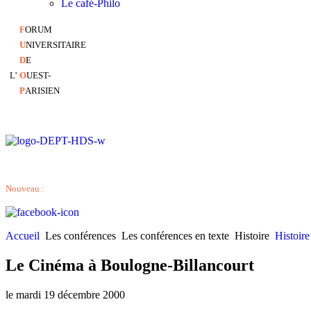
Le café-Philo
F
ORUM
U
NIVERSITAIRE
D
E
L'
O
UEST-
P
ARISIEN
Nouveau :
Accueil
Les conférences
Les conférences en texte
Histoire
Histoire
Le Cinéma à Boulogne-Billancourt
le mardi 19 décembre 2000