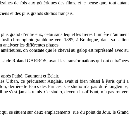
ines de fois aux génériques des films, et je pense que, tout autant
iens et des plus grands studios français.
plus grand d’entre eux, celui sans lequel les frères Lumière n’auraient
u fusil chronophotographique vers 1885, à Boulogne, dans sa station
 analyser les différentes phases.
es antérieures, on constate que le cheval au galop est représenté avec au
eux stade Roland GARROS, avant les transformations qui ont entraînées
s après Pathé, Gaumont et Éclair.
es Urban, ce précurseur Anglais, avait si bien réussi à Paris qu’il a
illon, derrière le Parcs des Princes. Ce studio n’a pas duré longtemps,
l ne s’est jamais remis. Ce studio, devenu insuffisant, n’a pas rouvert
 qui se situent sur deux emplacements, rue du point du Jour, le Grand