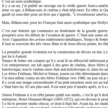
C’est un nom symbolique.
Il y a un an, j’ai publié un ouvrage sur la vieille guerre franco-amér
triste vu que, à Billancourt, le cinéma y était déjà mort. En effet, le Q
gardé en sous-titre pour un livre qui s’appelle, "
L’envahisseur
améric
Mais, Billancourt, pour les Français était aussi symbolique que Holl
C’est une histoire qui commence au lendemain de la grande guerre, 
prospères avec les débuts de l’aviation de guerre. C’était une usine o
Avec l’apparition des avions entièrement métalliques, Niepce & Setter
Il faut se souvenir des très vieux films et de leurs décors peints, les 
La première grande évolution est la construction de décors en dur. Le 
par lui à Auteuil.
Niepce & Setter ont compris qu’il y avait là un débouché intéressant p
Ces entrepreneurs ont fait appel à des gens de cinéma, deux frères q
bolchevique; tout le cinéma russe était anti-bolchevique et, dans les an
Les frères Feldman, Michel et Simon, jouent un rôle déterminant dans
J’ai moi-même connu un des frères Feldman vers 1980, un jour où je 
Il y avait une image extraordinaire d’un petit monsieur assis sur un tr
c’était bien lui, 65 ans plus tard. Il est mort peu d’années après, et il 
Simon Feldman n’a en effet jamais quitté son studio, c’est là qu’il do
entreprise, Henri Diamant-Berger (1895-1972), qui est devenu le prom
Ce fut le premier studio obscur, ce dont il était fier. Avant lui, les 
Le premier studio obscur fermé, éclairé par l’électricité, technique q