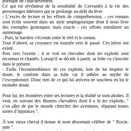
poétique de l'inachèvement.
Ce qui est révélateur de la sensibilité de Cervantès à la vie des
personnages littéraires qui se prolonge au-delà du livre.
- L’excès de lecture et les efforts de compréhension, - ces romans
sont écrits souvent dans un style amphigourique dont il nous livre
des exemples grotesques mais exacts - ces efforts entraînent un
surmenage.
- Puis, la barrière s'écroule entre le réel et le roman.
Tout d’abord, sa croyance est tournée vers le passé. Ces héros ont
existé.
Puis vers l'avenir : il se voit en chevalier dont les exploits sont
reconnus et chantés. Lorsqu'il se décide à partir, sa folie va s'inscrire
dans le présent.
- Enfin l'invraisemblance de ces exploits, loin de lui inspirer le
doute, le conforte dans sa folie car il adhère au mythe de
l’exceptionnel. Donc rien de ce qui lui arrivera ne suscitera en lui le
moindre doute.
Pour lui, les frontières entre ses lectures et la réalité se sont abolies. Il
veut, en suivant des illustres chevaliers dont il a lu les exploits, "
s’en aller de par le monde chercher des aventures, réparant toutes
sortes d’injustices ".
À son vieux cheval il donne le nom désormais célèbre de " Rocin-
ante ".