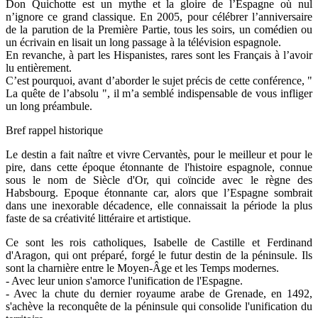
Don Quichotte est un mythe et la gloire de l’Espagne où nul
n’ignore ce grand classique. En 2005, pour célébrer l’anniversaire
de la parution de la Première Partie, tous les soirs, un comédien ou
un écrivain en lisait un long passage à la télévision espagnole.
En revanche, à part les Hispanistes, rares sont les Français à l’avoir
lu entièrement.
C’est pourquoi, avant d’aborder le sujet précis de cette conférence, "
La quête de l’absolu ", il m’a semblé indispensable de vous infliger
un long préambule.
Bref rappel historique
Le destin a fait naître et vivre Cervantès, pour le meilleur et pour le
pire, dans cette époque étonnante de l'histoire espagnole, connue
sous le nom de Siècle d'Or, qui coïncide avec le règne des
Habsbourg. Epoque étonnante car, alors que l’Espagne sombrait
dans une inexorable décadence, elle connaissait la période la plus
faste de sa créativité littéraire et artistique.
Ce sont les rois catholiques, Isabelle de Castille et Ferdinand
d'Aragon, qui ont préparé, forgé le futur destin de la péninsule. Ils
sont la charnière entre le Moyen-Âge et les Temps modernes.
- Avec leur union s'amorce l'unification de l'Espagne.
- Avec la chute du dernier royaume arabe de Grenade, en 1492,
s'achève la reconquête de la péninsule qui consolide l'unification du