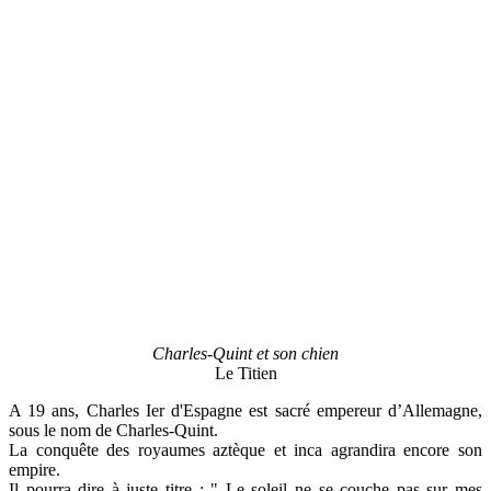
Charles-Quint et son chien
Le Titien
A 19 ans, Charles Ier d'Espagne est sacré empereur d’Allemagne,
sous le nom de Charles-Quint.
La conquête des royaumes aztèque et inca agrandira encore son
empire.
Il pourra dire à juste titre : " Le soleil ne se couche pas sur mes