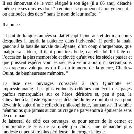
Il est émouvant de le voir résigné à son âge (il a 66 ans), détaché
même de ses œuvres dont " certaines se promènent anonymement "
ou attribuées des tiers " sans le nom de leur maître. "
Il ajoute :
" Il fut de longues années soldat et captif cinq ans et demi au cours
desquelles il apprit la patience dans l’adversité. Il perdit la main
gauche à la bataille navale de Lépante, d’un coup d’arquebuse, que
malgré sa laideur, il tient pour très belle, car elle lui fut faite en
l’occasion la plus mémorable et élevée qu'ait vue les siècles passer et
que puissent espérer voir les siècles à venir alors qu’il servait sous
les drapeaux vainqueurs du fils du tonnerre de la guerre, Charles-
Quint, de bienheureuse mémoire. "
La liste des ouvrages consacrés à Don Quichotte est
impressionnante. Les plus éminents critiques ont écrit des pages
parfois remarquables sur ce héros dérisoire et, peu à peu, le
Chevalier à la Triste Figure s'est détaché du livre dont il est issu pour
devenir le sujet d’une réflexion philosophique, humaniste. Il semble
néanmoins que jamais aucun ouvrage ne parviendra à épuiser le sens
de ce roman.
Je laisserai de côté ces ouvrages, et pour tenter de le cerner et
comprendre le sens de sa quête j’ai choisi une démarche plus
modeste et peut-être plus périlleuse : interroger le texte.