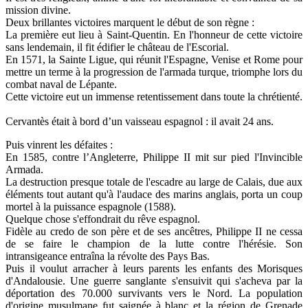
mission divine.
Deux brillantes victoires marquent le début de son règne :
La première eut lieu à Saint-Quentin. En l'honneur de cette victoire
sans lendemain, il fit édifier le château de l'Escorial.
En 1571, la Sainte Ligue, qui réunit l'Espagne, Venise et Rome pour
mettre un terme à la progression de l'armada turque, triomphe lors du
combat naval de Lépante.
Cette victoire eut un immense retentissement dans toute la chrétienté.
Cervantès était à bord d’un vaisseau espagnol : il avait 24 ans.
Puis vinrent les défaites :
En 1585, contre l’Angleterre, Philippe II mit sur pied l'Invincible
Armada.
La destruction presque totale de l'escadre au large de Calais, due aux
éléments tout autant qu'à l'audace des marins anglais, porta un coup
mortel à la puissance espagnole (1588).
Quelque chose s'effondrait du rêve espagnol.
Fidèle au credo de son père et de ses ancêtres, Philippe II ne cessa
de se faire le champion de la lutte contre l'hérésie. Son
intransigeance entraîna la révolte des Pays Bas.
Puis il voulut arracher à leurs parents les enfants des Morisques
d'Andalousie. Une guerre sanglante s'ensuivit qui s'acheva par la
déportation des 70.000 survivants vers le Nord. La population
d'origine musulmane fut saignée à blanc et la région de Grenade