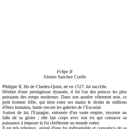
Felipe II
Alonso Sanchez Coello
Philippe II, fils de Charles-Quint, né en 1527, lui succède.
Héritier d'une prestigieuse dynastie, il fut l'un des princes les plus
puissants des temps modernes. Dans son austère vêtement noir, ce
petit homme frêle, qui tient entre ses mains le destin de millions
d'êtres humains, hante encore les galeries de l’Escorial.
Autour de lui, l'Espagne, entourée d'un vaste empire, rayonne au
faîte de sa gloire ; elle fait corps avec son roi qui consacre sa
puissance à imposer la foi chrétienne au monde entier.
Il est très religieux, animé d'une foi inébranlable et convaincu de sa