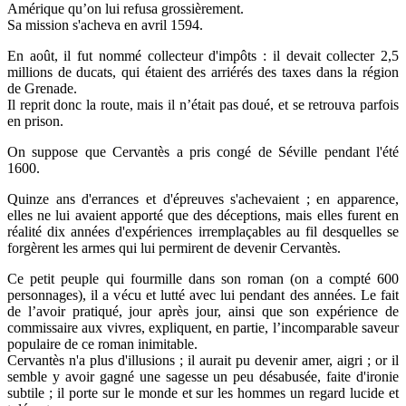
Amérique qu’on lui refusa grossièrement.
Sa mission s'acheva en avril 1594.
En août, il fut nommé collecteur d'impôts : il devait collecter 2,5
millions de ducats, qui étaient des arriérés des taxes dans la région
de Grenade.
Il reprit donc la route, mais il n’était pas doué, et se retrouva parfois
en prison.
On suppose que Cervantès a pris congé de Séville pendant l'été
1600.
Quinze ans d'errances et d'épreuves s'achevaient ; en apparence,
elles ne lui avaient apporté que des déceptions, mais elles furent en
réalité dix années d'expériences irremplaçables au fil desquelles se
forgèrent les armes qui lui permirent de devenir Cervantès.
Ce petit peuple qui fourmille dans son roman (on a compté 600
personnages), il a vécu et lutté avec lui pendant des années. Le fait
de l’avoir pratiqué, jour après jour, ainsi que son expérience de
commissaire aux vivres, expliquent, en partie, l’incomparable saveur
populaire de ce roman inimitable.
Cervantès n'a plus d'illusions ; il aurait pu devenir amer, aigri ; or il
semble y avoir gagné une sagesse un peu désabusée, faite d'ironie
subtile ; il porte sur le monde et sur les hommes un regard lucide et