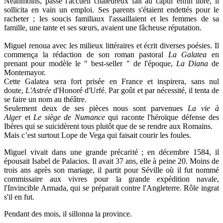
Néanmoins, passé l'accueil chaleureux fait au captif enfin libre, il
sollicita en vain un emploi. Ses parents s'étaient endettés pour le
racheter ; les soucis familiaux l'assaillaient et les femmes de sa
famille, une tante et ses sœurs, avaient une fâcheuse réputation.
Miguel renoua avec les milieux littéraires et écrit diverses poésies. Il
commença la rédaction de son roman pastoral
La Galatea
en
prenant pour modèle le " best-seller " de l'époque,
La Diana
de
Montemayor.
Cette Galatea sera fort prisée en France et inspirera, sans nul
doute,
L'Astrée
d'Honoré d'Urfé. Par goût et par nécessité, il tenta de
se faire un nom au théâtre.
Seulement deux de ses pièces nous sont parvenues
La vie à
Alger
et
Le siège de Numance
qui raconte l'héroïque défense des
Ibères qui se suicidèrent tous plutôt que de se rendre aux Romains.
Mais c’est surtout Lope de Vega qui faisait courir les foules.
Miguel vivait dans une grande précarité ; en décembre 1584, il
épousait Isabel de Palacios. Il avait 37 ans, elle à peine 20. Moins de
trois ans après son mariage, il partit pour Séville où il fut nommé
commissaire aux vivres pour la grande expédition navale,
l'Invincible Armada, qui se préparait contre l'Angleterre. Rôle ingrat
s'il en fut.
Pendant des mois, il sillonna la province.