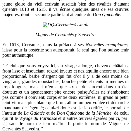
jeune gloire du vieil écrivain suscitait bien des rivalités d’autant
qu’entre 1613 et 1615, il va écrire quelques unes de ses œuvres
majeures, dont la seconde partie tant attendue du
Don Quichotte
.
Miguel de Cervantès y Saavedra
En 1613, Cervantès, dans la préface à ses
Nouvelles exemplaires
,
laissa pour la postérité son autoportrait, le seul que l’on puisse tenir
pour authentique.
" Celui que vous voyez ici, au visage allongé, cheveux châtains,
front lisse et insouciant, regard joyeux et nez aquilin encore que bien
proportionné, barbe d’argent qui fut d’or il y a de cela moins de
vingt ans, grandes moustaches, bouche petite et dents ni menues ni
trop longues, mais il n’en a que six et de surcroît dans un état
douteux et un agencement pire encore puisqu’elles ne s’emboîtent
pas comme il convient; corps entre deux extrêmes, ni grand ni petit,
teint vif mais plus blanc que brun, allure un peu voûtée et démarche
manquant de légèreté; celui-ci donc est, je le certifie, le portrait de
l’auteur de
La Galatée
et de
Don Quichotte de la Manche
, de celui
qui fit le
Voyage du Parnasse
et d’autres œuvres égarées par-ci, par-
là, sans le nom de leur maître. Il porte le nom de Miguel de
Cervantès Saavedra. "