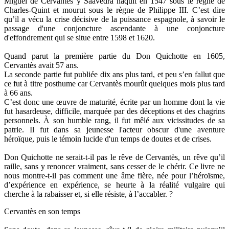
Miguel de Cervantès y Saavedra naquit en 1547 sous le règne de
Charles-Quint et mourut sous le règne de Philippe III. C’est dire
qu’il a vécu la crise décisive de la puissance espagnole, à savoir le
passage d'une conjoncture ascendante à une conjoncture
d'effondrement qui se situe entre 1598 et 1620.
Quand parut la première partie du Don Quichotte en 1605,
Cervantès avait 57 ans.
La seconde partie fut publiée dix ans plus tard, et peu s’en fallut que
ce fut à titre posthume car Cervantès mourût quelques mois plus tard
à 66 ans.
C’est donc une œuvre de maturité, écrite par un homme dont la vie
fut hasardeuse, difficile, marquée par des déceptions et des chagrins
personnels. À son humble rang, il fut mêlé aux vicissitudes de sa
patrie. Il fut dans sa jeunesse l'acteur obscur d'une aventure
héroïque, puis le témoin lucide d'un temps de doutes et de crises.
Don Quichotte ne serait-t-il pas le rêve de Cervantès, un rêve qu’il
raille, sans y renoncer vraiment, sans cesser de le chérir. Ce livre ne
nous montre-t-il pas comment une âme fière, née pour l’héroïsme,
d’expérience en expérience, se heurte à la réalité vulgaire qui
cherche à la rabaisser et, si elle résiste, à l’accabler. ?
Cervantès en son temps