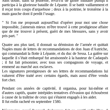
Sans doute, dans sa jeunesse, rêva-t-il de gloire militaire puisqu’il
participa à la glorieuse bataille de Lépante. Il se battit vaillamment et
il reçut trois coups d'arquebuse ; deux à la poitrine, le troisième à la
main gauche dont il perdit l’usage.
" Si l'on me proposait aujourd'hui d'opérer pour moi une chose
impossible, j'aimerais mieux m'être trouvé à cette prodigieuse affaire
que de me trouver à présent, guéri de mes blessures, sans y avoir
pris part. "
Quatre ans plus tard, il donnait sa démission de l’armée et quittait
Naples muni de lettres de recommandations de don Juan d'Autriche,
qui commandait la flotte à Lépante, et du duc de Sessa. La galère sur
laquelle il s’était embarqué fut arraisonnée à la hauteur de Cadaqués
; il fut fait prisonnier, avec tous ses compagnons de voyage, et
emmené au marché aux esclaves.
Les signatures prestigieuses de ses lettres de recommandations lui
valurent d'être traité avec certains égards, mais aussi d'être vendu
fort cher.
Pendant ces années de captivité, il organisa, pour lui-même et
d'autres captifs, quatre intrépides tentatives d'évasion qui échouèrent
à cause de la traîtrise de ceux qui s'étaient engagés à les aider.
Il fut enfin racheté en septembre 1580.