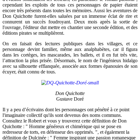
cependant les exploits de tous ces personnages de papier étaient
encore très présents dans toutes les mémoires. Aussi les aventures de
Don Quichotte furent-elles saluées par un immense éclat de rire et
connurent un succès foudroyant. Deux mois après la sortie de
l'ouvrage, l'éditeur dut mettre en chantier une seconde édition, et des
éditions pirates se multiplièrent.
On en faisait des lectures publiques dans les villages, et ce
personnage devint familier, même aux analphabètes, car il figura
dans les cortèges, les mascarades, les ballets, et il en fut très vite,
l’attraction la plus prisée. Désormais, le nom de l'ingénieux hidalgo
avec sa silhouette efflanquée, associée aux formes épanouies de son
écuyer, était connu de tous.
Don Quichotte
Gustave Doré
Il y a peu d’écrivains dont les personnages ont pénétré à ce point
l'imaginaire collectif qu'ils sont devenus des noms communs.
Consultez le Robert et vous y trouverez cette définition de Don
Quichotte : " Homme généreux et chimérique qui se pose en
redresseur de torts, en défenseur des opprimés. ", et également la
définition de Dulcinée : " Femme inspirant une passion romanesque