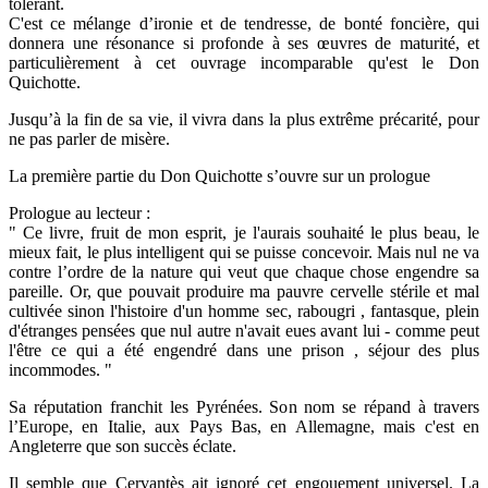
tolérant.
C'est ce mélange d’ironie et de tendresse, de bonté foncière, qui
donnera une résonance si profonde à ses œuvres de maturité, et
particulièrement à cet ouvrage incomparable qu'est le Don
Quichotte.
Jusqu’à la fin de sa vie, il vivra dans la plus extrême précarité, pour
ne pas parler de misère.
La première partie du Don Quichotte s’ouvre sur un prologue
Prologue au lecteur :
" Ce livre, fruit de mon esprit, je l'aurais souhaité le plus beau, le
mieux fait, le plus intelligent qui se puisse concevoir. Mais nul ne va
contre l’ordre de la nature qui veut que chaque chose engendre sa
pareille. Or, que pouvait produire ma pauvre cervelle stérile et mal
cultivée sinon l'histoire d'un homme sec, rabougri , fantasque, plein
d'étranges pensées que nul autre n'avait eues avant lui - comme peut
l'être ce qui a été engendré dans une prison , séjour des plus
incommodes. "
Sa réputation franchit les Pyrénées. Son nom se répand à travers
l’Europe, en Italie, aux Pays Bas, en Allemagne, mais c'est en
Angleterre que son succès éclate.
Il semble que Cervantès ait ignoré cet engouement universel. La