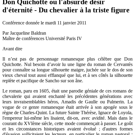
Don Quichotte ou l'absurde désir
d'éternité - Du chevalier à la triste figure
Conférence donnée le mardi 11 janvier 2011
Par Jacqueline Baldran
Maître de conférences Université Paris IV
Avant dire
Il n’est pas de personnage romanesque plus célèbre que Don
Quichotte. Nul besoin d’avoir lu une ligne du roman de Cervantès
pour connaître sa longue silhouette maigre, juchée sur le dos de son
vieux cheval tout aussi efflanqué que lui, et à ses côtés la silhouette
replète et pacifique de Sancho sur son âne.
Le roman, paru en 1605, était une parodie géniale de ces romans de
chevalerie qui avaient enchanté les précédentes générations avec
leurs invraisemblables héros, Amadis de Gaulle ou Palmerin. La
vogue de ce genre romanesque était arrivée à son apogée sous le
règne de Charles-Quint. La future Sainte Thérèse, Ignace de Loyola,
l'empereur lui-même les lisaient, dit-on, avec avidité. Mais dans le
courant du XVIème siècle, cette mode commençait à passer. Le goût
et les circonstances historiques avaient évolué ; d'autres formes
d'évasion sollicitaient les lecteurs, en particulier le roman pastoral ;