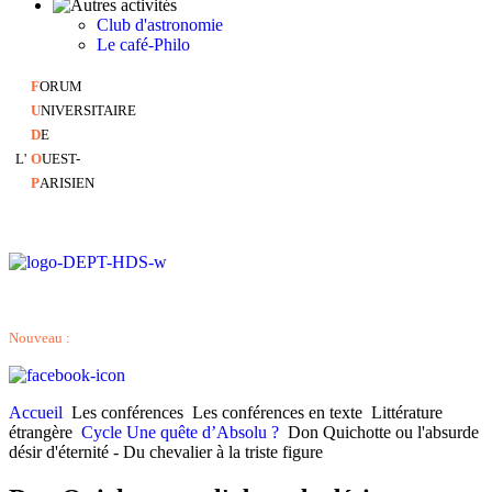
Club d'astronomie
Le café-Philo
F
ORUM
U
NIVERSITAIRE
D
E
L'
O
UEST-
P
ARISIEN
Nouveau :
Accueil
Les conférences
Les conférences en texte
Littérature
étrangère
Cycle Une quête d’Absolu ?
Don Quichotte ou l'absurde
désir d'éternité - Du chevalier à la triste figure