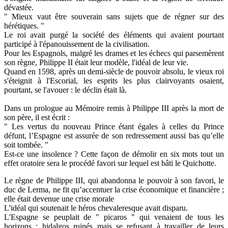
dévastée.
" Mieux vaut être souverain sans sujets que de régner sur des
hérétiques. "
Le roi avait purgé la société des éléments qui avaient pourtant
participé à l'épanouissement de la civilisation.
Pour les Espagnols, malgré les drames et les échecs qui parsemèrent
son règne, Philippe II était leur modèle, l'idéal de leur vie.
Quand en 1598, après un demi-siècle de pouvoir absolu, le vieux roi
s'éteignit à l'Escorial, les esprits les plus clairvoyants osaient,
pourtant, se l'avouer : le déclin était là.
Dans un prologue au Mémoire remis à Philippe III après la mort de
son père, il est écrit :
" Les vertus du nouveau Prince étant égales à celles du Prince
défunt, l’Espagne est assurée de son redressement aussi bas qu’elle
soit tombée. "
Est-ce une insolence ? Cette façon de démolir en six mots tout un
effet oratoire sera le procédé favori sur lequel est bâti le Quichotte.
Le règne de Philippe III, qui abandonna le pouvoir à son favori, le
duc de Lerma, ne fit qu’accentuer la crise économique et financière ;
elle était devenue une crise morale
L'idéal qui soutenait le héros chevaleresque avait disparu.
L'Espagne se peuplait de " picaros " qui venaient de tous les
horizons ; hidalgos ruinés mais se refusant à travailler de leurs