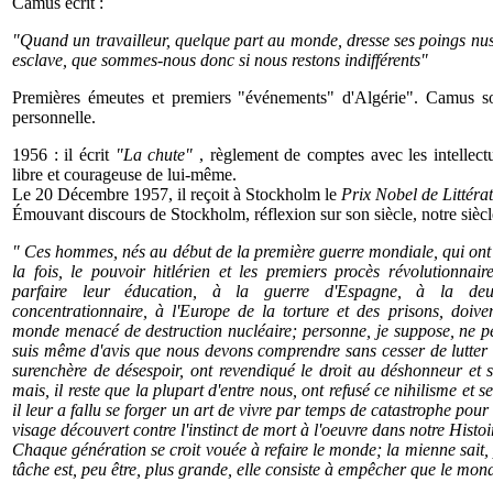
Camus écrit :
"Quand un travailleur, quelque part au monde, dresse ses poings nus d
esclave, que sommes-nous donc si nous restons indifférents"
Premières émeutes et premiers "événements" d'Algérie". Camus s
personnelle.
1956 : il écrit
"La chute"
, règlement de comptes avec les intellectu
libre et courageuse de lui-même.
Le 20 Décembre 1957, il reçoit à Stockholm le
Prix Nobel de Littéra
Émouvant discours de Stockholm, réflexion sur son siècle, notre siècl
" Ces hommes, nés au début de la première guerre mondiale, qui ont 
la fois, le pouvoir hitlérien et les premiers procès révolutionnair
parfaire leur éducation, à la guerre d'Espagne, à la deu
concentrationnaire, à l'Europe de la torture et des prisons, doiven
monde menacé de destruction nucléaire; personne, je suppose, ne peu
suis même d'avis que nous devons comprendre sans cesser de lutter c
surenchère de désespoir, ont revendiqué le droit au déshonneur et s
mais, il reste que la plupart d'entre nous, ont refusé ce nihilisme et s
il leur a fallu se forger un art de vivre par temps de catastrophe pour 
visage découvert contre l'instinct de mort à l'oeuvre dans notre Histoi
Chaque génération se croit vouée à refaire le monde; la mienne sait, 
tâche est, peu être, plus grande, elle consiste à empêcher que le mon