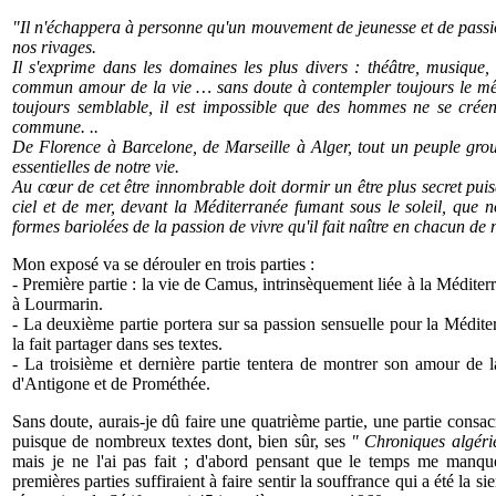
"Il n'échappera à personne qu'un mouvement de jeunesse et de passi
nos rivages.
Il s'exprime dans les domaines les plus divers : théâtre, musique, 
commun amour de la vie … sans doute à contempler toujours le m
toujours semblable, il est impossible que des hommes ne se créen
commune. ..
De Florence à Barcelone, de Marseille à Alger, tout un peuple groui
essentielles de notre vie.
Au cœur de cet être innombrable doit dormir un être plus secret puisqu'
ciel et de mer, devant la Méditerranée fumant sous le soleil, que n
formes bariolées de la passion de vivre qu'il fait naître en chacun de
Mon exposé va se dérouler en trois parties :
- Première partie : la vie de Camus, intrinsèquement liée à la Médite
à Lourmarin.
- La deuxième partie portera sur sa passion sensuelle pour la Méditer
la fait partager dans ses textes.
- La troisième et dernière partie tentera de montrer son amour de l
d'Antigone et de Prométhée.
Sans doute, aurais-je dû faire une quatrième partie, une partie consacr
puisque de nombreux textes dont, bien sûr, ses
" Chroniques algéri
mais je ne l'ai pas fait ; d'abord pensant que le temps me manquer
premières parties suffiraient à faire sentir la souffrance qui a été la s