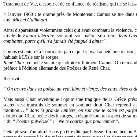
Testament de Vie, d'espoir et de confiance, de réalisme qui ne se laiss
4 Janvier 1960 : le drame près de Montereau; Camus se tue dans u
ami,
Michel Gallimard
.
Ainsi disparaissait violemment celui qui avait combattu la violence, 
article du
Figaro
littéraire
, son ami, son maître, son frère,
Jean Gre
combattre, parce qu'il n'a jamais été fatigué d'aimer"
.
Camus est enterré à Lourmarin parce qu'il y avait acheté une maison
habitait à L'Isle sur la sorgue.
René Char
, ce poète solaire qu'admire infiniment Camus. On deman
préface à l'édition allemande des Poésies de René Char.
Il écrivit :
"
On trouve dans sa poésie un vent libre et vierge, des eaux vives et d
Mais aussi Char revendique l'optimisme tragique de la Grèce préso
secret s'est transmis de sommet en sommet dont Char reprend ap
tradition…
"
dans la grande lumière, on sait que le soleil est parfo
ajoute que Char, poète des insurgés, a résumé tout un aspect de sa mo
" du
" Poème pulvérisé "
:
" Ne te courbe que pour aimer "
.
Cette phrase n'aurait-elle pas pu être dite par Ulysse, Prométhée 