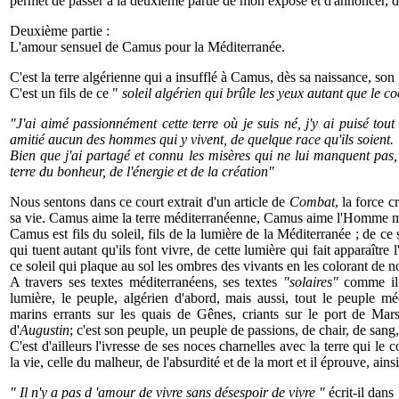
permet de passer à la deuxième partie de mon exposé et d'annoncer, dé
Deuxième partie :
L'amour sensuel de Camus pour la Méditerranée.
C'est la terre algérienne qui a insufflé à Camus, dès sa naissance, son 
C'est un fils de ce "
soleil algérien qui brûle les yeux autant que le c
"J'ai aimé passionnément cette terre où je suis né, j'y ai puisé tout
amitié aucun des hommes qui y vivent, de quelque race qu'ils soient.
Bien que j'ai partagé et connu les misères qui ne lui manquent pas, 
terre du bonheur, de l'énergie et de la création"
Nous sentons dans ce court extrait d'un article de
Combat
, la force 
sa vie. Camus aime la terre méditerranéenne, Camus aime l'Homme 
Camus est fils du soleil, fils de la lumière de la Méditerranée ; de ce
qui tuent autant qu'ils font vivre, de cette lumière qui fait apparaître 
ce soleil qui plaque au sol les ombres des vivants en les colorant de n
A travers ses textes méditerranéens, ses textes
"solaires"
comme il a
lumière, le peuple, algérien d'abord, mais aussi, tout le peuple m
marins errants sur les quais de Gênes, criants sur le port de Marse
d'
Augustin
; c'est son peuple, un peuple de passions, de chair, de sang
C'est d'ailleurs l'ivresse de ses noces charnelles avec la terre qui le c
la vie, celle du malheur, de l'absurdité et de la mort et il éprouve, ains
" Il n'y a pas d 'amour de vivre sans désespoir de vivre "
écrit-il dans