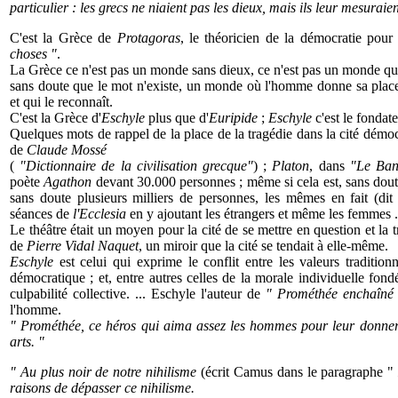
particulier : les grecs ne niaient pas les dieux, mais ils leur mesuraien
C'est la Grèce de
Protagoras
, le théoricien de la démocratie pou
choses "
.
La Grèce ce n'est pas un monde sans dieux, ce n'est pas un monde qui 
sans doute que le mot n'existe, un monde où l'homme donne sa place
et qui le reconnaît.
C'est la Grèce d'
Eschyle
plus que d'
Euripide
;
Eschyle
c'est le fondat
Quelques mots de rappel de la place de la tragédie dans la cité démocra
de
Claude Mossé
(
"Dictionnaire de la civilisation grecque"
) ;
Platon
, dans
"Le Ban
poète
Agathon
devant 30.000 personnes ; même si cela est, sans dout
sans doute plusieurs milliers de personnes, les mêmes en fait (di
séances de
l'Ecclesia
en y ajoutant les étrangers et même les femmes 
Le théâtre était un moyen pour la cité de se mettre en question et la 
de
Pierre Vidal Naquet
, un miroir que la cité se tendait à elle-même.
Eschyle
est celui qui exprime le conflit entre les valeurs traditionn
démocratique ; et, entre autres celles de la morale individuelle fondé
culpabilité collective. ... Eschyle l'auteur de
" Prométhée enchaîné
l'homme.
" Prométhée, ce héros qui aima assez les hommes pour leur donner le 
arts. "
" Au plus noir de notre nihilisme
(écrit Camus dans le paragraphe "
raisons de dépasser ce nihilisme.