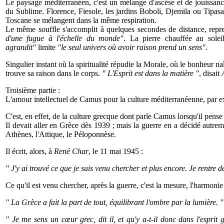
Le paysage méditerranéen, c'est un mélange d'ascèse et de jouissance
du Sublime. Florence, Fiesole, les jardins Boboli, Djemila ou Tipas
Toscane se mélangent dans la même respiration.
Le même souffle s'accomplit à quelques secondes de distance, repr
d'une fugue à l'échelle du monde"
. La pierre chauffée au sole
agrandit"
limite
"le seul univers où avoir raison prend un sens"
.
Singulier instant où la spiritualité répudie la Morale, où le bonheur naî
trouve sa raison dans le corps.
" L'Esprit est dans la matière "
, disait
Troisième partie :
L'amour intellectuel de Camus pour la culture méditerranéenne, par ex
C'est, en effet, de la culture grecque dont parle Camus lorsqu'il pens
Il devait aller en Grèce dès 1939 ; mais la guerre en a décidé autrem
Athènes, l'Attique, le Péloponnèse.
Il écrit, alors, à
René Char
, le 11 mai 1945 :
" J'y ai trouvé ce que je suis venu chercher et plus encore. Je rentre 
Ce qu'il est venu chercher, après la guerre, c'est la mesure, l'harmonie
" La Grèce a fait la part de tout, équilibrant l'ombre par la lumière. "
" Je me sens un cœur grec, dit il, et qu'y a-t-il donc dans l'espr