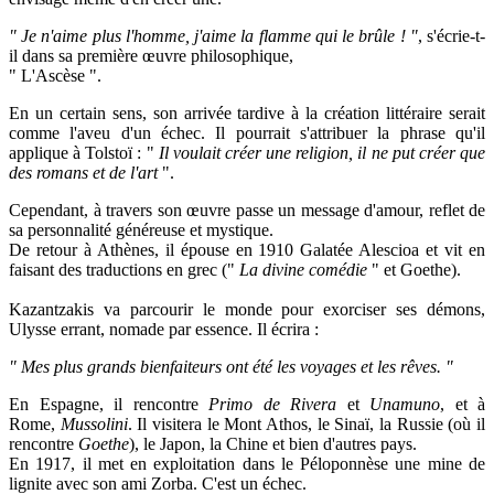
" Je n'aime plus l'homme, j'aime la flamme qui le brûle ! "
, s'écrie-t-
il dans sa première œuvre philosophique,
" L'Ascèse ".
En un certain sens, son arrivée tardive à la création littéraire serait
comme l'aveu d'un échec. Il pourrait s'attribuer la phrase qu'il
applique à Tolstoï : "
Il voulait créer une religion, il ne put créer que
des romans et de l'art
".
Cependant, à travers son œuvre passe un message d'amour, reflet de
sa personnalité généreuse et mystique.
De retour à Athènes, il épouse en 1910 Galatée Alescioa et vit en
faisant des traductions en grec ("
La divine comédie
" et Goethe).
Kazantzakis va parcourir le monde pour exorciser ses démons,
Ulysse errant, nomade par essence. Il écrira :
" Mes plus grands bienfaiteurs ont été les voyages et les rêves. "
En Espagne, il rencontre
Primo de Rivera
et
Unamuno
, et à
Rome,
Mussolini
. Il visitera le Mont Athos, le Sinaï, la Russie (où il
rencontre
Goethe
), le Japon, la Chine et bien d'autres pays.
En 1917, il met en exploitation dans le Péloponnèse une mine de
lignite avec son ami Zorba. C'est un échec.