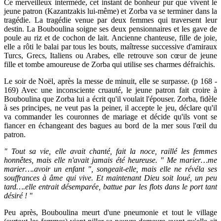
Ce merveilleux intermède, cet instant de bonheur pur que vivent le
jeune patron (Kazantzakis lui-même) et Zorba va se terminer dans la
tragédie. La tragédie venue par deux femmes qui traversent leur
destin. La Bouboulina soigne ses deux pensionnaires et les gave de
poule au riz et de cochon de lait. Ancienne chanteuse, fille de joie,
elle a rôti le balai par tous les bouts, maîtresse successive d'amiraux
Turcs, Grecs, Italiens ou Arabes, elle retrouve son cœur de jeune
fille et tombe amoureuse de Zorba qui utilise ses charmes défraichis.
Le soir de Noël, après la messe de minuit, elle se surpasse. (p 168 -
169) Avec une inconsciente cruauté, le jeune patron fait croire à
Bouboulina que Zorba lui a écrit qu'il voulait l'épouser. Zorba, fidèle
à ses principes, ne veut pas la peiner, il accepte le jeu, déclare qu'il
va commander les couronnes de mariage et décide qu'ils vont se
fiancer en échangeant des bagues au bord de la mer sous l'œil du
patron.
" Tout sa vie, elle avait chanté, fait la noce, raillé les femmes
honnêtes, mais elle n'avait jamais été heureuse. " Me marier…me
marier….avoir un enfant ", songeait-elle, mais elle ne révéla ses
souffrances à âme qui vive. Et maintenant Dieu soit loué, un peu
tard….elle entrait désemparée, battue par les flots dans le port tant
désiré ! "
Peu après, Bouboulina meurt d'une pneumonie et tout le village