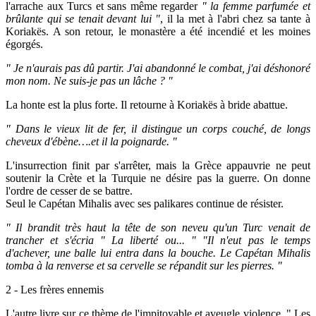
l'arrache aux Turcs et sans même regarder
" la femme parfumée et
brûlante qui se tenait devant lui "
, il la met à l'abri chez sa tante à
Koriakës. A son retour, le monastère a été incendié et les moines
égorgés.
" Je n'aurais pas dû partir. J'ai abandonné le combat, j'ai déshonoré
mon nom. Ne suis-je pas un lâche ? "
La honte est la plus forte. Il retourne à Koriakës à bride abattue.
" Dans le vieux lit de fer, il distingue un corps couché, de longs
cheveux d'ébène….et il la poignarde. "
L'insurrection finit par s'arrêter, mais la Grèce appauvrie ne peut
soutenir la Crète et la Turquie ne désire pas la guerre. On donne
l'ordre de cesser de se battre.
Seul le Capétan Mihalis avec ses palikares continue de résister.
" Il brandit très haut la tête de son neveu qu'un Turc venait de
trancher et s'écria " La liberté ou... " "Il n'eut pas le temps
d'achever, une balle lui entra dans la bouche. Le Capétan Mihalis
tomba à la renverse et sa cervelle se répandit sur les pierres. "
2 - Les frères ennemis
L'autre livre sur ce thème de l'impitoyable et aveugle violence, " Les