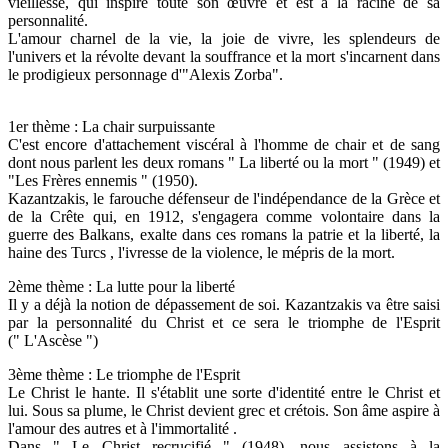
vieillesse, qui inspire toute son œuvre et est à la racine de sa
personnalité.
L'amour charnel de la vie, la joie de vivre, les splendeurs de
l'univers et la révolte devant la souffrance et la mort s'incarnent dans
le prodigieux personnage d'"Alexis Zorba".
1er thème : La chair surpuissante
C'est encore d'attachement viscéral à l'homme de chair et de sang
dont nous parlent les deux romans " La liberté ou la mort " (1949) et
"Les Frères ennemis " (1950).
Kazantzakis, le farouche défenseur de l'indépendance de la Grèce et
de la Crête qui, en 1912, s'engagera comme volontaire dans la
guerre des Balkans, exalte dans ces romans la patrie et la liberté, la
haine des Turcs , l'ivresse de la violence, le mépris de la mort.
2ème thème : La lutte pour la liberté
Il y a déjà la notion de dépassement de soi. Kazantzakis va être saisi
par la personnalité du Christ et ce sera le triomphe de l'Esprit
(" L'Ascèse ")
3ème thème : Le triomphe de l'Esprit
Le Christ le hante. Il s'établit une sorte d'identité entre le Christ et
lui. Sous sa plume, le Christ devient grec et crétois. Son âme aspire à
l'amour des autres et à l'immortalité .
Dans " Le Christ recrucifié " (1948), nous assistons à la