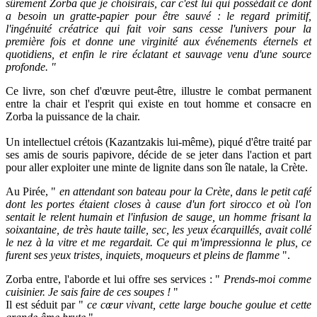
sûrement Zorba que je choisirais, car c'est lui qui possédait ce dont
a besoin un gratte-papier pour être sauvé : le regard primitif,
l'ingénuité créatrice qui fait voir sans cesse l'univers pour la
première fois et donne une virginité aux événements éternels et
quotidiens, et enfin le rire éclatant et sauvage venu d'une source
profonde. "
Ce livre, son chef d'œuvre peut-être, illustre le combat permanent
entre la chair et l'esprit qui existe en tout homme et consacre en
Zorba la puissance de la chair.
Un intellectuel crétois (Kazantzakis lui-même), piqué d'être traité par
ses amis de souris papivore, décide de se jeter dans l'action et part
pour aller exploiter une minte de lignite dans son île natale, la Crète.
Au Pirée, "
en attendant son bateau pour la Crète, dans le petit café
dont les portes étaient closes à cause d'un fort sirocco et où l'on
sentait le relent humain et l'infusion de sauge, un homme frisant la
soixantaine, de très haute taille, sec, les yeux écarquillés, avait collé
le nez à la vitre et me regardait. Ce qui m'impressionna le plus, ce
furent ses yeux tristes, inquiets, moqueurs et pleins de flamme
".
Zorba entre, l'aborde et lui offre ses services : "
Prends-moi comme
cuisinier. Je sais faire de ces soupes !
"
Il est séduit par "
ce cœur vivant, cette large bouche goulue et cette