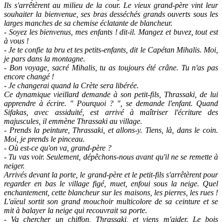
Ils s'arrêtèrent au milieu de la cour. Le vieux grand-père vint leur
souhaiter la bienvenue, ses bras desséchés grands ouverts sous les
larges manches de sa chemise éclatante de blancheur.
- Soyez les bienvenus, mes enfants ! dit-il. Mangez et buvez, tout est
à vous !
- Je te confie ta bru et tes petits-enfants, dit le Capétan Mihalis. Moi,
je pars dans la montagne.
- Bon voyage, sacré Mihalis, tu as toujours été crâne. Tu n'as pas
encore changé !
- Je changerai quand la Crète sera libérée.
Ce dynamique vieillard demande à son petit-fils, Thrassaki, de lui
apprendre à écrire. " Pourquoi ? ", se demande l'enfant. Quand
Sifakas, avec assiduité, est arrivé à maîtriser l'écriture des
majuscules, il emmène Thrassaki au village.
- Prends la peinture, Thrassaki, et allons-y. Tiens, là, dans le coin.
Moi, je prends le pinceau.
- Où est-ce qu'on va, grand-père ?
- Tu vas voir. Seulement, dépêchons-nous avant qu'il ne se remette à
neiger.
Arrivés devant la porte, le grand-père et le petit-fils s'arrêtèrent pour
regarder en bas le village figé, muet, enfoui sous la neige. Quel
enchantement, cette blancheur sur les maisons, les pierres, les rues !
L'aïeul sortit son grand mouchoir multicolore de sa ceinture et se
mit à balayer la neige qui recouvrait sa porte.
- Va chercher un chiffon, Thrassaki, et viens m'aider. Le bois