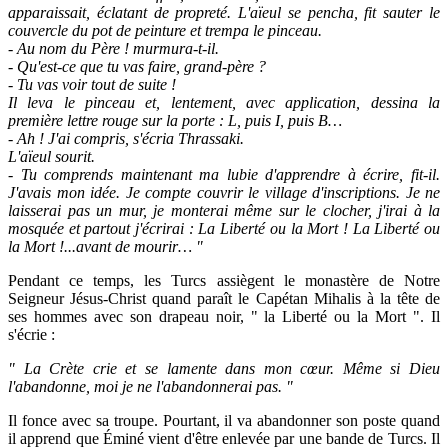
apparaissait, éclatant de propreté. L'aïeul se pencha, fit sauter le
couvercle du pot de peinture et trempa le pinceau.
- Au nom du Père ! murmura-t-il.
- Qu'est-ce que tu vas faire, grand-père ?
- Tu vas voir tout de suite !
Il leva le pinceau et, lentement, avec application, dessina la
première lettre rouge sur la porte : L, puis I, puis B…
- Ah ! J'ai compris, s'écria Thrassaki.
L'aïeul sourit.
- Tu comprends maintenant ma lubie d'apprendre à écrire, fit-il.
J'avais mon idée. Je compte couvrir le village d'inscriptions. Je ne
laisserai pas un mur, je monterai même sur le clocher, j'irai à la
mosquée et partout j'écrirai : La Liberté ou la Mort ! La Liberté ou
la Mort !...avant de mourir… "
Pendant ce temps, les Turcs assiègent le monastère de Notre
Seigneur Jésus-Christ quand paraît le Capétan Mihalis à la tête de
ses hommes avec son drapeau noir, " la Liberté ou la Mort ". Il
s'écrie :
" La Crète crie et se lamente dans mon cœur. Même si Dieu
l'abandonne, moi je ne l'abandonnerai pas. "
Il fonce avec sa troupe. Pourtant, il va abandonner son poste quand
il apprend que Éminé vient d'être enlevée par une bande de Turcs. Il