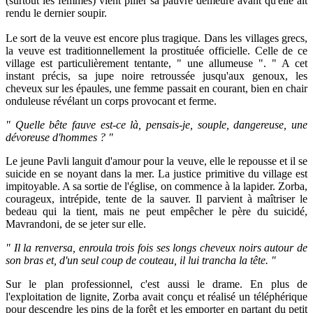
(surtout les femmes) vient piller sa pauvre demeure avant qu'elle ait
rendu le dernier soupir.
Le sort de la veuve est encore plus tragique. Dans les villages grecs,
la veuve est traditionnellement la prostituée officielle. Celle de ce
village est particulièrement tentante, " une allumeuse ". " A cet
instant précis, sa jupe noire retroussée jusqu'aux genoux, les
cheveux sur les épaules, une femme passait en courant, bien en chair
onduleuse révélant un corps provocant et ferme.
" Quelle bête fauve est-ce là, pensais-je, souple, dangereuse, une
dévoreuse d'hommes ? "
Le jeune Pavli languit d'amour pour la veuve, elle le repousse et il se
suicide en se noyant dans la mer. La justice primitive du village est
impitoyable. A sa sortie de l'église, on commence à la lapider. Zorba,
courageux, intrépide, tente de la sauver. Il parvient à maîtriser le
bedeau qui la tient, mais ne peut empêcher le père du suicidé,
Mavrandoni, de se jeter sur elle.
" Il la renversa, enroula trois fois ses longs cheveux noirs autour de
son bras et, d'un seul coup de couteau, il lui trancha la tête. "
Sur le plan professionnel, c'est aussi le drame. En plus de
l'exploitation de lignite, Zorba avait conçu et réalisé un téléphérique
pour descendre les pins de la forêt et les emporter en partant du petit