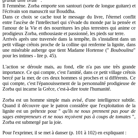
grande âme brute
".
Il l'emmène. Zorba emporte son santouri (sorte de longue guitare) et
l'écrivain son manuscrit sur Bouddha.
Dans ce choix se cache tout le message du livre, l'éternel conflit
entre l'ascèse de l'intellectuel qui s'évade du monde par la pensée et
l'amour de la Vie et des nourritures les plus terrestres qui anime ce
prodigieux Zorba, enthousiaste et passionné, les pieds sur terre.
Arrivés après une traversée dans la tempête, ils s'installent dans un
petit village crétois proche de la colline qui renferme la lignite, dans
une misérable auberge que tient Madame Hortense ("
Bouboulina
"
pour les intimes - lire p. 45).
L'action se déroule mais, au fond, elle n'a pas une très grande
importance. Ce qui compte, c'est l'amitié, dans ce petit village crétois
bercé par la mer, de ces deux hommes si proches et si différents. Ce
qui compte, c'est l'épanouissement de la personnalité prodigieuse de
Zorba qui incarne la Grèce, c'est-à-dire toute l'humanité.
Zorba est un homme simple mais avisé, d'une intelligence subtile.
Quand il découvre que le patron considère que l'exploitation de la
lignite est un prétexte pour "
qu'ils ne nous prennent pas pour de
sages
entrepreneurs et ne nous
reçoivent pas à coups de tomates
",
Zorba est submergé par la joie.
Pour l'exprimer, il se met à danser (p. 101 à 102) en expliquant :