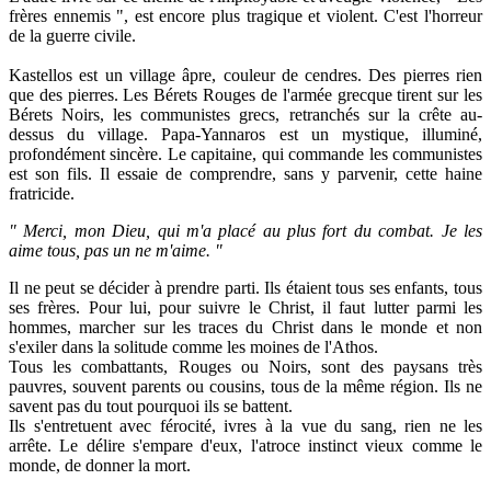
frères ennemis ", est encore plus tragique et violent. C'est l'horreur
de la guerre civile.
Kastellos est un village âpre, couleur de cendres. Des pierres rien
que des pierres. Les Bérets Rouges de l'armée grecque tirent sur les
Bérets Noirs, les communistes grecs, retranchés sur la crête au-
dessus du village. Papa-Yannaros est un mystique, illuminé,
profondément sincère. Le capitaine, qui commande les communistes
est son fils. Il essaie de comprendre, sans y parvenir, cette haine
fratricide.
" Merci, mon Dieu, qui m'a placé au plus fort du combat. Je les
aime tous, pas un ne m'aime. "
Il ne peut se décider à prendre parti. Ils étaient tous ses enfants, tous
ses frères. Pour lui, pour suivre le Christ, il faut lutter parmi les
hommes, marcher sur les traces du Christ dans le monde et non
s'exiler dans la solitude comme les moines de l'Athos.
Tous les combattants, Rouges ou Noirs, sont des paysans très
pauvres, souvent parents ou cousins, tous de la même région. Ils ne
savent pas du tout pourquoi ils se battent.
Ils s'entretuent avec férocité, ivres à la vue du sang, rien ne les
arrête. Le délire s'empare d'eux, l'atroce instinct vieux comme le
monde, de donner la mort.