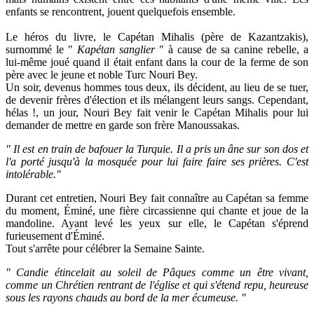
enfants se rencontrent, jouent quelquefois ensemble.
Le héros du livre, le Capétan Mihalis (père de Kazantzakis),
surnommé le "
Kapétan sanglier
" à cause de sa canine rebelle, a
lui-même joué quand il était enfant dans la cour de la ferme de son
père avec le jeune et noble Turc Nouri Bey.
Un soir, devenus hommes tous deux, ils décident, au lieu de se tuer,
de devenir frères d'élection et ils mélangent leurs sangs. Cependant,
hélas !, un jour, Nouri Bey fait venir le Capétan Mihalis pour lui
demander de mettre en garde son frère Manoussakas.
" Il est en train de bafouer la Turquie. Il a pris un âne sur son dos et
l'a porté jusqu'à la mosquée pour lui faire faire ses prières. C'est
intolérable."
Durant cet entretien, Nouri Bey fait connaître au Capétan sa femme
du moment, Éminé, une fière circassienne qui chante et joue de la
mandoline. Ayant levé les yeux sur elle, le Capétan s'éprend
furieusement d'Éminé.
Tout s'arrête pour célébrer la Semaine Sainte.
" Candie étincelait au soleil de Pâques comme un être vivant,
comme un Chrétien rentrant de l'église et qui s'étend repu, heureuse
sous les rayons chauds au bord de la mer écumeuse. "