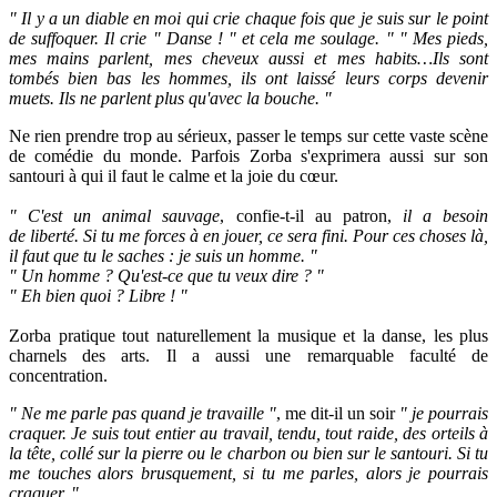
" Il y a un diable en moi qui crie chaque fois que je suis sur le point
de suffoquer. Il crie " Danse ! " et cela me soulage. " " Mes pieds,
mes mains parlent, mes cheveux aussi et mes habits…Ils sont
tombés bien bas les hommes, ils ont laissé leurs corps devenir
muets. Ils ne parlent plus qu'avec la bouche. "
Ne rien prendre trop au sérieux, passer le temps sur cette vaste scène
de comédie du monde. Parfois Zorba s'exprimera aussi sur son
santouri à qui il faut le calme et la joie du cœur.
" C'est un animal sauvage
, confie-t-il au patron,
il a besoin
de liberté. Si tu me forces à en jouer, ce sera fini. Pour ces choses là,
il faut que tu le saches : je suis un homme. "
" Un homme ? Qu'est-ce que tu veux dire ? "
" Eh bien quoi ? Libre ! "
Zorba pratique tout naturellement la musique et la danse, les plus
charnels des arts. Il a aussi une remarquable faculté de
concentration.
" Ne me parle pas quand je travaille "
, me dit-il un soir
" je pourrais
craquer. Je suis tout entier au travail, tendu, tout raide, des orteils à
la tête, collé sur la pierre ou le charbon ou bien sur le santouri. Si tu
me touches alors brusquement, si tu me parles, alors je pourrais
craquer. "