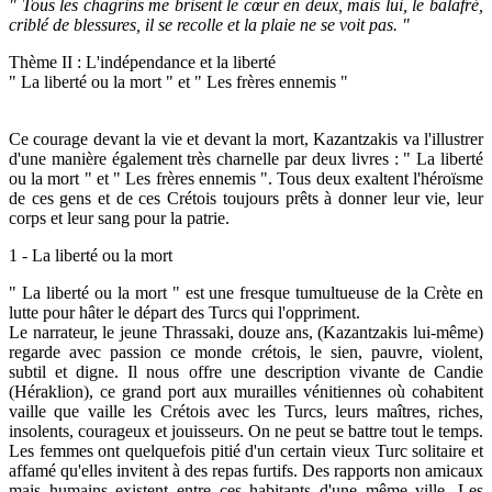
" Tous les chagrins me brisent le cœur en deux, mais lui, le balafré,
criblé de blessures, il se recolle et la plaie ne se voit pas. "
Thème II : L'indépendance et la liberté
" La liberté ou la mort " et " Les frères ennemis "
Ce courage devant la vie et devant la mort, Kazantzakis va l'illustrer
d'une manière également très charnelle par deux livres : " La liberté
ou la mort " et " Les frères ennemis ". Tous deux exaltent l'héroïsme
de ces gens et de ces Crétois toujours prêts à donner leur vie, leur
corps et leur sang pour la patrie.
1 - La liberté ou la mort
" La liberté ou la mort " est une fresque tumultueuse de la Crète en
lutte pour hâter le départ des Turcs qui l'oppriment.
Le narrateur, le jeune Thrassaki, douze ans, (Kazantzakis lui-même)
regarde avec passion ce monde crétois, le sien, pauvre, violent,
subtil et digne. Il nous offre une description vivante de Candie
(Héraklion), ce grand port aux murailles vénitiennes où cohabitent
vaille que vaille les Crétois avec les Turcs, leurs maîtres, riches,
insolents, courageux et jouisseurs. On ne peut se battre tout le temps.
Les femmes ont quelquefois pitié d'un certain vieux Turc solitaire et
affamé qu'elles invitent à des repas furtifs. Des rapports non amicaux
mais humains existent entre ces habitants d'une même ville. Les