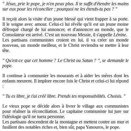
" Jésus, prie le pope, je n'en peux plus. Il te suffit d'étendre les mains
sur eux pour les réconcilier ; pourquoi ne les étends-tu pas ? "
Il reçoit alors la visite d'un jeune blessé qui vient frapper à sa porte.
Il le soigne avec amour. Celui-ci lui révèle qu'il est un jeune moine
défroqué chargé de lui annoncer, et d'annoncer au monde, que le
Consolateur est arrivé. C'est un nouveau Messie, il s'appelle
Lénine
.
Les partisans communistes croient en lui, il va créer un monde
nouveau, un monde meilleur, et le Christ reviendra se mettre à leur
tête.
" Qu'est-ce que cet homme ? Le Christ ou Satan ? ", se demande le
pope.
Il continue à communier les mourants et à aider les mères dont les
enfants meurent. Il implore encore fois le Christ et celui-ci lui répond
:
" Tu es libre, je t'ai créé libre. Prends tes responsabilités. Choisis. "
Le vieux pope se décide alors à livrer le village aux communistes
pour réaliser la réconciliation. Le capitaine communiste lui jure sur
l'idéologie qu'il ne tuera personne.
Les partisans descendent de la montagne et mettent contre un mur et
fusillent des notables riches et, bien sûr, papa Yanouros, le pope.