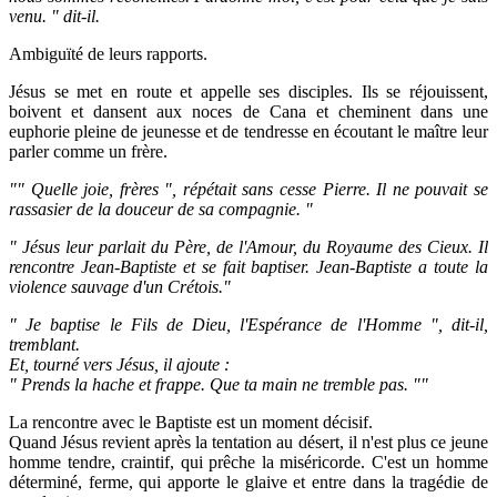
venu. " dit-il.
Ambiguïté de leurs rapports.
Jésus se met en route et appelle ses disciples. Ils se réjouissent,
boivent et dansent aux noces de Cana et cheminent dans une
euphorie pleine de jeunesse et de tendresse en écoutant le maître leur
parler comme un frère.
"" Quelle joie, frères ", répétait sans cesse Pierre. Il ne pouvait se
rassasier de la douceur de sa compagnie. "
" Jésus leur parlait du Père, de l'Amour, du Royaume des Cieux. Il
rencontre Jean-Baptiste et se fait baptiser. Jean-Baptiste a toute la
violence sauvage d'un Crétois."
" Je baptise le Fils de Dieu, l'Espérance de l'Homme ", dit-il,
tremblant.
Et, tourné vers Jésus, il ajoute :
" Prends la hache et frappe. Que ta main ne tremble pas. ""
La rencontre avec le Baptiste est un moment décisif.
Quand Jésus revient après la tentation au désert, il n'est plus ce jeune
homme tendre, craintif, qui prêche la miséricorde. C'est un homme
déterminé, ferme, qui apporte le glaive et entre dans la tragédie de