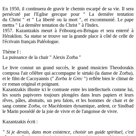
En 1950, il continuera de gravir le chemin escarpé de sa vie. Il sera
persécuté par l'Eglise grecque pour " La dernière tentation
du Christ " et " La liberté ou la mort ", et excommunié. Le pape
mettra " La dernière tentation du Christ " à l'Index.
1957. Kazantzakis meurt à Fribourg-en-Brisgau et sera enterré à
Héraklion. Sa statue se trouve sur la grande place à côté de celle de
l'écrivain français Paléologue.
Thème I :
La puissance de la chair " Alexis Zorba "
Le livre connut un grand succès, le grand musicien Theodorakis
composa l'air célèbre qui accompagne le sirtaki (la danse de Zorba),
et le film de Cacoyannis ("
Zorba le Grec
") reflète bien le climat de
ce roman original et poignant.
Kazantzakis illustre ici le contraste entre les intellectuels comme lui,
les souris papivores toujours plongées dans leurs papiers et leurs
rêves, pâles, abstraits, un peu falots, et les hommes de chair et de
sang comme Zorba, ce Macédonien dynamique, ardent, ce Sindbad
le Marin possédé de la joie de vivre et de l'angoisse de vivre.
Kazantzakis écrit :
" Si je devais, dans mon existence, choisir un guide spirituel, c'est