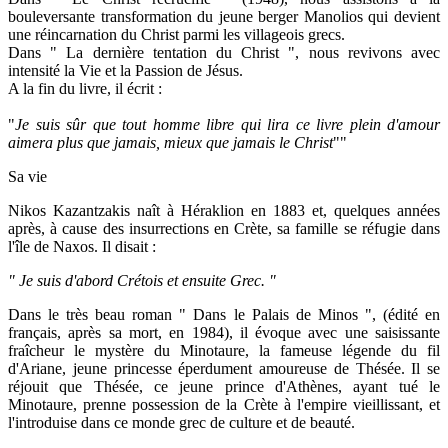
bouleversante transformation du jeune berger Manolios qui devient
une réincarnation du Christ parmi les villageois grecs.
Dans " La dernière tentation du Christ ", nous revivons avec
intensité la Vie et la Passion de Jésus.
A la fin du livre, il écrit :
"
Je suis sûr que tout homme libre qui lira ce livre plein d'amour
aimera plus que jamais, mieux que jamais le Christ
""
Sa vie
Nikos Kazantzakis naît à Héraklion en 1883 et, quelques années
après, à cause des insurrections en Crète, sa famille se réfugie dans
l'île de Naxos. Il disait :
" Je suis d'abord Crétois et ensuite Grec. "
Dans le très beau roman " Dans le Palais de Minos ", (édité en
français, après sa mort, en 1984), il évoque avec une saisissante
fraîcheur le mystère du Minotaure, la fameuse légende du fil
d'Ariane, jeune princesse éperdument amoureuse de Thésée. Il se
réjouit que Thésée, ce jeune prince d'Athènes, ayant tué le
Minotaure, prenne possession de la Crète à l'empire vieillissant, et
l'introduise dans ce monde grec de culture et de beauté.