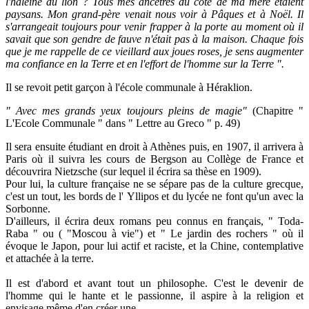
l'haleine du lion ? Tous mes ancêtres du côté de ma mère étaient
paysans. Mon grand-père venait nous voir à Pâques et à Noël. Il
s'arrangeait toujours pour venir frapper à la porte au moment où il
savait que son gendre de fauve n'était pas à la maison. Chaque fois
que je me rappelle de ce vieillard aux joues roses, je sens augmenter
ma confiance en la Terre et en l'effort de l'homme sur la Terre
".
Il se revoit petit garçon à l'école communale à Héraklion.
" Avec mes grands yeux toujours pleins de magie"
(Chapitre "
L'Ecole Communale " dans " Lettre au Greco " p. 49)
Il sera ensuite étudiant en droit à Athènes puis, en 1907, il arrivera à
Paris où il suivra les cours de Bergson au Collège de France et
découvrira Nietzsche (sur lequel il écrira sa thèse en 1909).
Pour lui, la culture française ne se sépare pas de la culture grecque,
c'est un tout, les bords de l' Yllipos et du lycée ne font qu'un avec la
Sorbonne.
D'ailleurs, il écrira deux romans peu connus en français, " Toda-
Raba " ou ( "Moscou à vie") et " Le jardin des rochers " où il
évoque le Japon, pour lui actif et raciste, et la Chine, contemplative
et attachée à la terre.
Il est d'abord et avant tout un philosophe. C'est le devenir de
l'homme qui le hante et le passionne, il aspire à la religion et
envisage même d'en créer une.