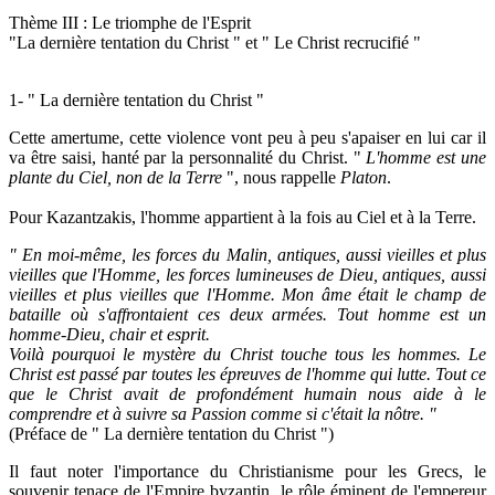
Thème III : Le triomphe de l'Esprit
"La dernière tentation du Christ " et " Le Christ recrucifié "
1- " La dernière tentation du Christ "
Cette amertume, cette violence vont peu à peu s'apaiser en lui car il
va être saisi, hanté par la personnalité du Christ. "
L'homme est une
plante du Ciel, non de la Terre
", nous rappelle
Platon
.
Pour Kazantzakis, l'homme appartient à la fois au Ciel et à la Terre.
" En moi-même, les forces du Malin, antiques, aussi vieilles et plus
vieilles que l'Homme, les forces lumineuses de Dieu, antiques, aussi
vieilles et plus vieilles que l'Homme. Mon âme était le champ de
bataille où s'affrontaient ces deux armées. Tout homme est un
homme-Dieu, chair et esprit.
Voilà pourquoi le mystère du Christ touche tous les hommes. Le
Christ est passé par toutes les épreuves de l'homme qui lutte. Tout ce
que le Christ avait de profondément humain nous aide à le
comprendre et à suivre sa Passion comme si c'était la nôtre. "
(Préface de " La dernière tentation du Christ ")
Il faut noter l'importance du Christianisme pour les Grecs, le
souvenir tenace de l'Empire byzantin, le rôle éminent de l'empereur