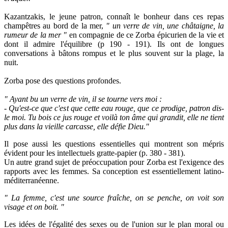
Kazantzakis, le jeune patron, connaît le bonheur dans ces repas
champêtres au bord de la mer,
" un verre de vin, une châtaigne, la
rumeur de la mer "
en compagnie de ce Zorba épicurien de la vie et
dont il admire l'équilibre (p 190 - 191). Ils ont de longues
conversations à bâtons rompus et le plus souvent sur la plage, la
nuit.
Zorba pose des questions profondes.
" Ayant bu un verre de vin, il se tourne vers moi :
- Qu'est-ce que c'est que cette eau rouge, que ce prodige, patron dis-
le moi. Tu bois ce jus rouge et voilà ton âme qui grandit, elle ne tient
plus dans la vieille carcasse, elle défie Dieu."
Il pose aussi les questions essentielles qui montrent son mépris
évident pour les intellectuels gratte-papier (p. 380 - 381).
Un autre grand sujet de préoccupation pour Zorba est l'exigence des
rapports avec les femmes. Sa conception est essentiellement latino-
méditerranéenne.
" La femme, c'est une source fraîche, on se penche, on voit son
visage et on boit. "
Les idées de l'égalité des sexes ou de l'union sur le plan moral ou