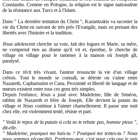
Constantin. Comme en Pologne, la religion est le signe nationaliste
de la résistance aux Turcs et à l'Islam.
Dans " La dernière tentation du Christ ", Kazantzakis va raconter la
vie du Christ en suivant de très près l'Evangile, mais en prenant des
libertés avec l'histoire et la tradition.
Jésus adolescent cherche sa voie, fait des fugues et Marie, sa mère,
ne comprend rien au drame qu'il vit et, éperdue, le cherche de
village en village pour le ramener à la maison où Joseph gît,
paralysé.
Dans ce récit très vivant, l'auteur ressuscite la vie d'un village
crétois. Tout le monde se connaît, se déteste ou s'aime entre
Nazareth, Capharnaüm et Cana. Proximité et liberté de langage et de
mœurs existent entre tous ces gens très simples.
Depuis l'enfance, Jésus a joué avec Madeleine, fille de Siméon,
rabbin de Nazareth et frère de Joseph. Elle devient la putain du
village et Jésus continue à l'aimer charnellement. Il passe une nuit
chez elle, est violemment tenté, résiste et part.
" Voilà le repos de la putain si cela ne te rebute pas, homme pieux ",
dit-elle.
" Madeleine, pourquoi me hais-tu ? Pourquoi me tentes-tu ? Nous
nous sommes réconciliés. Pardonne-moi, c'est pour cela que je suis