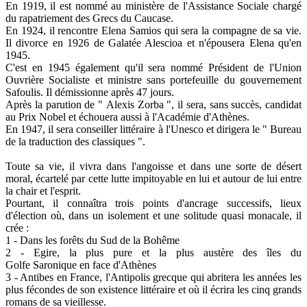
En 1919, il est nommé au ministère de l'Assistance Sociale chargé
du rapatriement des Grecs du Caucase.
En 1924, il rencontre Elena Samios qui sera la compagne de sa vie.
Il divorce en 1926 de Galatée Alescioa et n'épousera Elena qu'en
1945.
C'est en 1945 également qu'il sera nommé Président de l'Union
Ouvrière Socialiste et ministre sans portefeuille du gouvernement
Safoulis. Il démissionne après 47 jours.
Après la parution de " Alexis Zorba ", il sera, sans succès, candidat
au Prix Nobel et échouera aussi à l'Académie d'Athènes.
En 1947, il sera conseiller littéraire à l'Unesco et dirigera le " Bureau
de la traduction des classiques ".
Toute sa vie, il vivra dans l'angoisse et dans une sorte de désert
moral, écartelé par cette lutte impitoyable en lui et autour de lui entre
la chair et l'esprit.
Pourtant, il connaîtra trois points d'ancrage successifs, lieux
d'élection où, dans un isolement et une solitude quasi monacale, il
crée :
1 - Dans les forêts du Sud de la Bohême
2 - Egire, la plus pure et la plus austère des îles du
Golfe Saronique en face d'Athènes
3 - Antibes en France, l'Antipolis grecque qui abritera les années les
plus fécondes de son existence littéraire et où il écrira les cinq grands
romans de sa vieillesse.