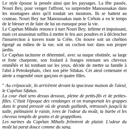
Le style épouse la pensée ainsi que les paysages. La fête passée,
Nouri Bey, pour venger l'affront, va surprendre Manoussakas dans
les montagnes alors qu'il tondait ses moutons. Ils se battent au
couteau. Nouri Bey tue Manoussakas mais le Crétois a eu le temps
de le blesser et de faire de lui un eunuque pour la vie.
Le Capétan Mihalis renonce à tuer Nouri Bey, infirme et impuissant,
mais cet assassinat suffira à mettre le feu aux poudres et à déclencher
l'insurrection à travers toute la Crète. On trouve soit un chrétien
égorgé au milieu de la rue, soit un cochon turc dans son propre
jardin.
Le Capétan taciturne et déterminé, avec sa nuque obstinée, sa large
et forte charpente, son foulard à franges retenant ses cheveux
emmêlés et lui tombant sur les yeux, décide de mettre sa famille à
l'abri à Petrokephalo, chez son père Sifakas. Cet aïeul centenaire et
alerte a engendré onze garçons et quatre filles.
"
Au crépuscule, ils arrivèrent devant la spacieuse maison de l'aïeul,
le Capétan Sifakas.
La cour était sens dessus dessous, pleine de petits-fils et de petites-
filles. C'était l'époque des vendanges et on transportait les grappes
dans le grand pressoir où de grands gaillards, retroussés jusqu'à la
taille, piétinaient le raisin, ivres de l'odeur du moût, la barbe et les
cheveux remplis de grains et de grappillons.
Les narines du Capétan Mihalis frémirent de plaisir. L'odeur du
moût lui parut douce comme du sang.