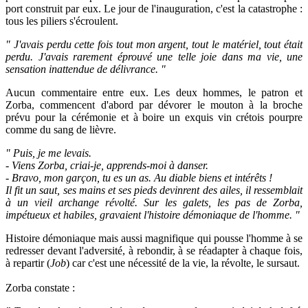
port construit par eux. Le jour de l'inauguration, c'est la catastrophe :
tous les piliers s'écroulent.
" J'avais perdu cette fois tout mon argent, tout le matériel, tout était
perdu. J'avais rarement éprouvé une telle joie dans ma vie, une
sensation inattendue de délivrance. "
Aucun commentaire entre eux. Les deux hommes, le patron et
Zorba, commencent d'abord par dévorer le mouton à la broche
prévu pour la cérémonie et à boire un exquis vin crétois pourpre
comme du sang de lièvre.
" Puis, je me levais.
- Viens Zorba, criai-je, apprends-moi à danser.
- Bravo, mon garçon, tu es un as. Au diable biens et intérêts !
Il fit un saut, ses mains et ses pieds devinrent des ailes, il ressemblait
à un vieil archange révolté. Sur les galets, les pas de Zorba,
impétueux et habiles, gravaient l'histoire démoniaque de l'homme. "
Histoire démoniaque mais aussi magnifique qui pousse l'homme à se
redresser devant l'adversité, à rebondir, à se réadapter à chaque fois,
à repartir (
Job
) car c'est une nécessité de la vie, la révolte, le sursaut.
Zorba constate :