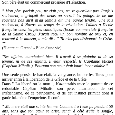
Son père était un commerçant prospère d'Héraklion.
" Mon père parlait peu, ne riait pas, ne se querellait pas. Parfois
seulement, il grinçait des dents ou serrait les poings. Je ne me
souviens pas qu'il m'ait jamais dit une parole tendre. Une fois
seulement, à Naxos, au temps de la révolution. J'allais à l'école
française chez les pères catholiques (Ecole commerciale française
de la Sainte Croix). J'avais reçu un bon nombre de prix et, en
rentrant à la maison, il m'a dit : " Tu n'as pas déshonoré la Crète.
""
("Lettre au Greco" - Bilan d'une vie)
"Ses affaires marchaient bien. Il n'avait à se plaindre ni de sa
femme, ni de ses enfants. Il était respecté, le Capitaine Michel
(Capétan Mihalis ). Pourtant son cœur était lourd, inconsolable."
Une seule pensée le harcelait, la vengeance, bouter les Turcs pour
arriver enfin à la libération de la Grèce et de la Crète.
Dans " La liberté ou la mort ", Kazantzakis trace le portrait de ce
redoutable Capétan Mihalis, son père, incarnation de cet
Irrédentisme, de ce patriotisme, et de cet instinct primitif dont il
garde lui-même l'empreinte. Il confie :
" Ma mère était une sainte femme. Comment a-t-elle pu pendant 50
ans, sans que son cœur se brise, sentir à côté d'elle le souffle,