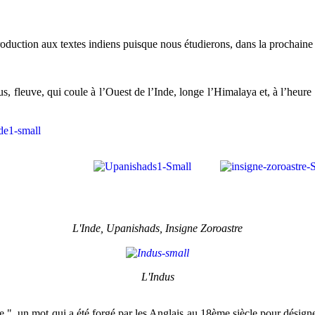
ntroduction aux textes indiens puisque nous étudierons, dans la prochai
us, fleuve, qui coule à l’Ouest de l’Inde, longe l’Himalaya et, à l’heure
L'Inde, Upanishads, Insigne Zoroastre
L'Indus
, un mot qui a été forgé par les Anglais au 18ème siècle pour désigner