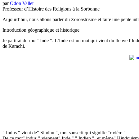
par
Odon Vallet
Professeur d’Histoire des Religions à la Sorbonne
Aujourd’hui, nous allons parler du Zoroastrisme et faire une petite i
Introduction géographique et historique
Je partirai du mot" Inde ". L’Inde est un mot qui vient du fleuve l’Ind
de Karachi.
"
Indus " vient de" Sindhu ", mot sanscrit qui signifie "rivière ".
De ce mot" indus " viennent" Inde "," Indien ", et même" Hindouisme "