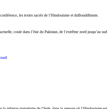
ne conférence, les textes sacrés de l’Hindouisme et duBouddhisme.
 actuelle, coule dans l’état du Pakistan, de l’extrême nord jusqu’au sud
 la religion majoritaire de l’Inde, dans la mesure où l’Hindouisme est