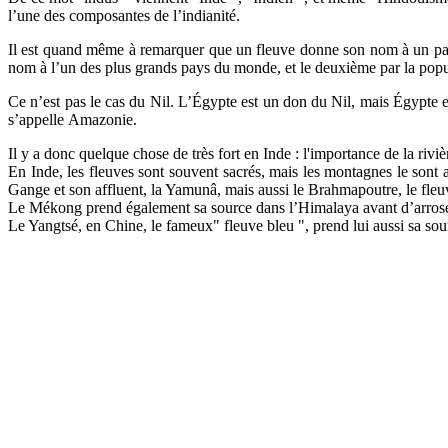
l’une des composantes de l’indianité.
Il est quand même à remarquer que un fleuve donne son nom à un pays
nom à l’un des plus grands pays du monde, et le deuxième par la popu
Ce n’est pas le cas du Nil. L’Égypte est un don du Nil, mais Égypte 
s’appelle Amazonie.
Il y a donc quelque chose de très fort en Inde : l'importance de la riv
En Inde, les fleuves sont souvent sacrés, mais les montagnes le sont 
Gange et son affluent, la Yamunâ, mais aussi le Brahmapoutre, le fl
Le Mékong prend également sa source dans l’Himalaya avant d’arroser
Le Yangtsé, en Chine, le fameux" fleuve bleu ", prend lui aussi sa so